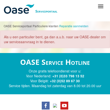
Toggl
Serviceportaal
naviga
OASE Serviceportaal
Particuliere klanten
Reparatie aanmelden
Als u een particulier bent, ga dan a.u.b. naar uw OASE-dealer om
uw serviceaanvraag in te dienen.
OASE Service Hotline
Onze gratis telefoondienst voor u:
Voor Nederland:
+31 (0)33 798 13 52
Voor België:
+32 (0)52 89 67 30
Service tijden. Maandag tot zaterdag van 8.00 tot 20.00 uur